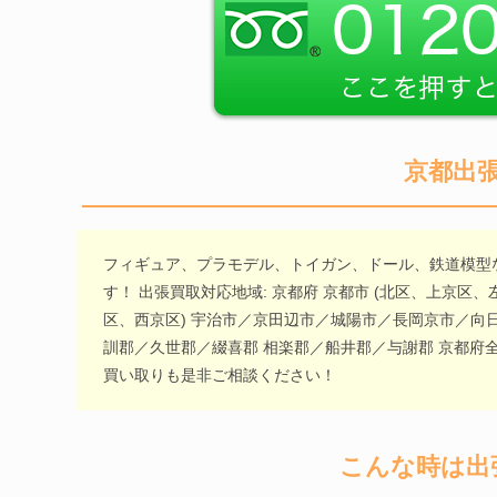
京都出
フィギュア、プラモデル、トイガン、ドール、鉄道模型
す！ 出張買取対応地域: 京都府 京都市 (北区、上京
区、西京区) 宇治市／京田辺市／城陽市／長岡京市／向
訓郡／久世郡／綴喜郡 相楽郡／船井郡／与謝郡 京都府
買い取りも是非ご相談ください！
こんな時は出