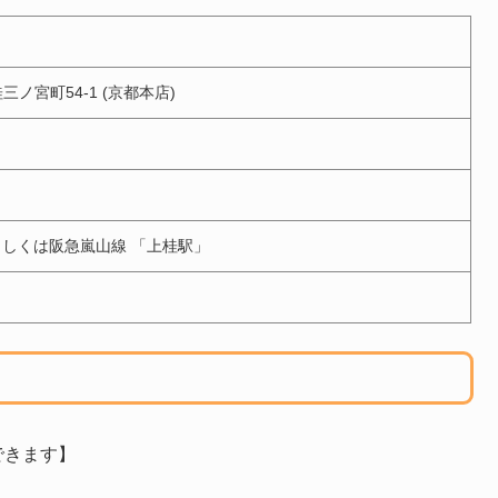
桂三ノ宮町54-1 (京都本店)
もしくは阪急嵐山線 「上桂駅」
できます】